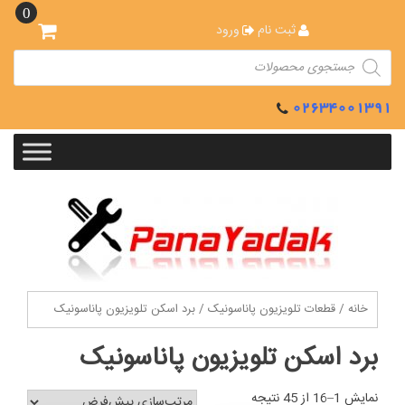
Ski
0
t
ثبت نام
ورود
conten
Products
search
02634001391
خانه
/
قطعات تلویزیون پاناسونیک
/ برد اسکن تلویزیون پاناسونیک
برد اسکن تلویزیون پاناسونیک
نمایش 1–16 از 45 نتیجه