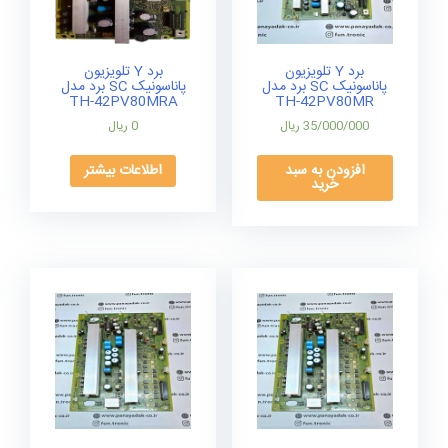
برد Y تلویزیون
برد Y تلویزیون
پاناسونیک SC برد مدل
پاناسونیک SC برد مدل
TH-42PV80MRA
TH-42PV80MR
35/000/000
ریال
0
ریال
افزودن به سبد
اطلاعات بیشتر
خرید