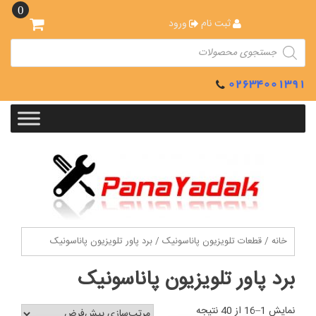
Ski
0
t
ثبت نام
ورود
conten
Products
search
02634001391
خانه
/
قطعات تلویزیون پاناسونیک
/ برد پاور تلویزیون پاناسونیک
برد پاور تلویزیون پاناسونیک
نمایش 1–16 از 40 نتیجه