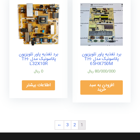
برد تغذیه پاور تلویزیون
برد تغذیه پاور تلویزیون
پاناسونیک مدل TH-
پاناسونیک مدل TH-
L32X10R
65HX750M
80/000/000
ریال
0
ریال
افزودن به سبد
اطلاعات بیشتر
خرید
←
3
2
1