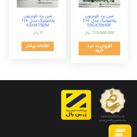
مین برد تلویزیون
مین برد تلویزیون
پاناسونیک مدل TH-
پاناسونیک مدل TH-
65HX750M
55GX706MF
120/000/000
ریال
0
ریال
افزودن به سبد
اطلاعات بیشتر
خرید