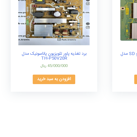
برد بافر تلویزیون پاناسونیک SU و SD مدل
برد تغذیه پاور تلویزیون پاناسونیک مدل
TH-P50V20R
45/000/000
ریال
افزودن به سبد خرید