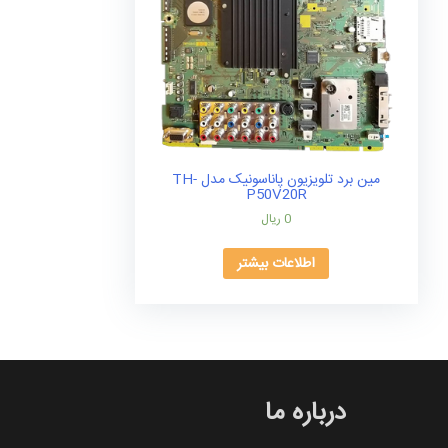
مین برد تلویزیون پاناسونیک مدل TH-
P50V20R
0
ریال
اطلاعات بیشتر
درباره ما