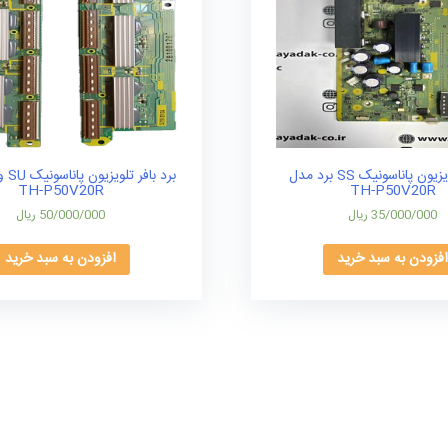
برد Z تلویزیون پاناسونیک SS برد مدل
TH-P50V20R
TH-P50V20R
35/000/000
ریال
50/000/000
ریال
فزودن به سبد خرید
افزودن به سبد خرید