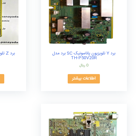
برد Y تلویزیون پاناسونیک SC برد مدل
TH-P50V20R
0
ریال
اطلاعات بیشتر
ا