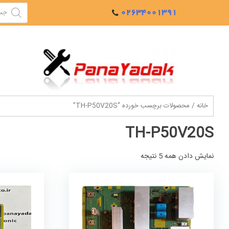
Ski
Products
02634001391
search
t
conten
خانه
/ محصولات برچسب خورده “TH-P50V20S”
TH-P50V20S
نمایش دادن همه 5 نتیجه