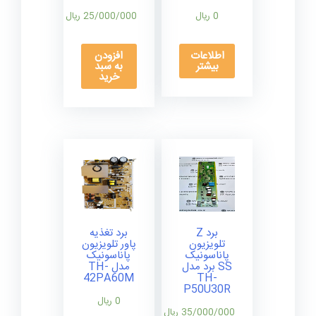
0
ریال
25/000/000
ریال
اطلاعات
افزودن
بیشتر
به سبد
خرید
برد Z
برد تغذیه
تلویزیون
پاور تلویزیون
پاناسونیک
پاناسونیک
SS برد مدل
مدل TH-
42PA60M
TH-
P50U30R
0
ریال
35/000/000
ریال