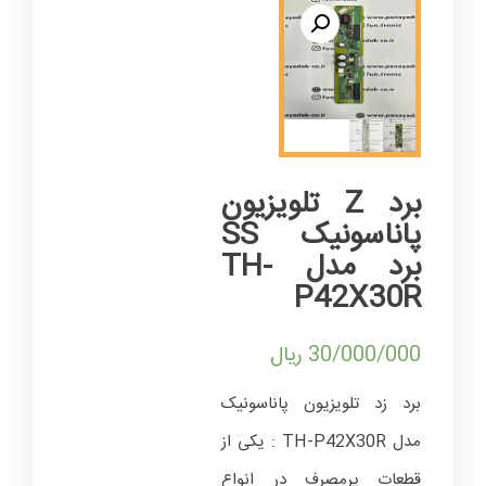
برد Z تلویزیون
پاناسونیک SS
برد مدل TH-
P42X30R
30/000/000
ریال
برد زد تلویزیون پاناسونیک
مدل TH-P42X30R : یکی از
قطعات پرمصرف در انواع