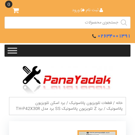
Ski
0
t
ثبت نام
ورود
conten
Products
search
02634001391
خانه
/
قطعات تلویزیون پاناسونیک
/
برد اسکن تلویزیون
پاناسونیک
/ برد Z تلویزیون پاناسونیک SS برد مدل TH-P42X30R