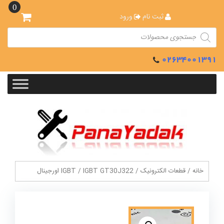
Ski
0
t
ثبت نام
ورود
conten
Products
search
02634001391
خانه
/
قطعات الکترونیک
/
/ IGBT GT30J322 اورجینال
IGBT