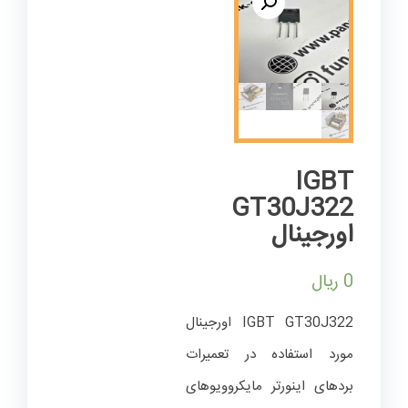
IGBT
GT30J322
اورجینال
0
ریال
IGBT GT30J322 اورجینال
مورد استفاده در تعمیرات
بردهای اینورتر مایکروویوهای