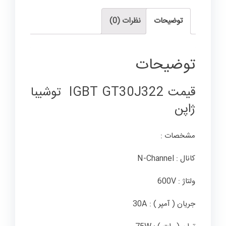
توضیحات
نظرات (0)
توضیحات
قیمت IGBT GT30J322 توشیبا
ژاپن
مشخصات :
کانال : N-Channel
ولتاژ : 600V
جریان ( آمپر ) : 30A