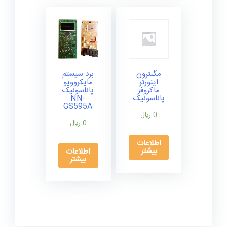
مگنترون
برد سیستم
اینورتر
مایکروویو
ماکروفر
پاناسونیک
پاناسونیک
NN-
GS595A
0
ریال
0
ریال
اطلاعات
بیشتر
اطلاعات
بیشتر